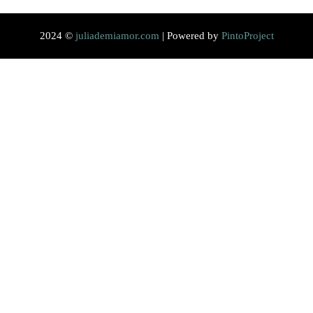
2024 ©
juliademiamor.com
| Powered by
PintoProject