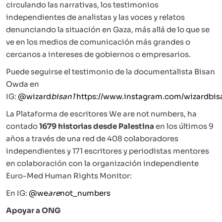
circulando las narrativas, los testimonios
independientes de analistas y las voces y relatos
denunciando la situación en Gaza, más allá de lo que se
ve en los medios de comunicación más grandes o
cercanos a intereses de gobiernos o empresarios.
Puede seguirse el testimonio de la documentalista Bisan
Owda en
IG:
@wizard
bisan1
https://www.instagram.com/wizard
bis
La Plataforma de escritores We are not numbers, ha
contado
1679 historias desde Palestina
en los últimos 9
años a través de una red de 408 colaboradores
independientes y 171 escritores y periodistas mentores
en colaboración con la organización independiente
Euro-Med Human Rights Monitor:
En IG:
@we
are
not_numbers
Apoyar a ONG