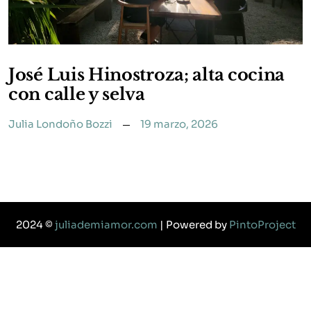
José Luis Hinostroza; alta cocina
con calle y selva
Julia Londoño Bozzi
19 marzo, 2026
2024 ©
juliademiamor.com
| Powered by
PintoProject